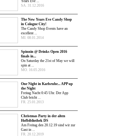
Years Eve ...
SA. 31.12.2016
The New Years Eve Candy Shop
in Cologne City!
The Candy Shop Events have an
excellent ...
MI. 08.01.2014
Spinnin @ Drinks Open 2016
finals in...
On Saturday the 21st of May we will
spin at ...
MO. 16.05.2016
One Night in Karlsruhe... APP up
the Night
Freitag Nacht 0:45 Uhr. Der App
Club bricht ...
FR. 25.01.2013
Christmas Party in der alten
Hofbibliothek DS
Am Freitag den 20.12.19 sind wir zur
Gast in ...
FR. 20.12.2019