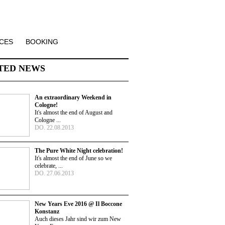
CES
BOOKING
TED NEWS
An extraordinary Weekend in
Cologne!
It's almost the end of August and
Cologne ...
DO. 22.08.2013
The Pure White Night celebration!
It's almost the end of June so we
celebrate, ...
DO. 27.06.2013
New Years Eve 2016 @ Il Boccone
Konstanz
Auch dieses Jahr sind wir zum New